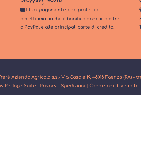
i
I tuoi pagamenti sono protetti e
accettiamo anche il bonifico bancario
oltre
a
PayPal
e alle principali carte di credito.
. Trerè Azienda Agricola s.s.- Via Casale 19, 48018 Faenza (RA) - t
y Perlage Suite
|
Privacy
|
Spedizioni
|
Condizioni di vendita