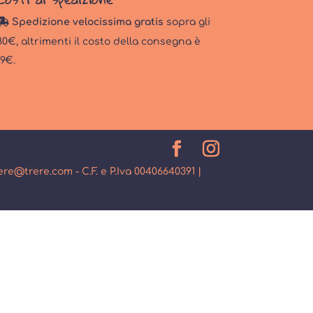
Spedizione velocissima gratis
sopra gli
80€, altrimenti il costo della consegna è
19€.
rere@trere.com - C.F. e P.Iva 00406640391 |