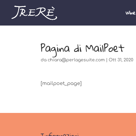
Wine
Pagina di MailPoet
da
chiara@perlagesuite.com
|
Ott 31, 2020
[mailpoet_page]
Informazioni