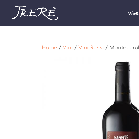
Wine
Home
/
Vini
/
Vini Rossi
/ Montecoral