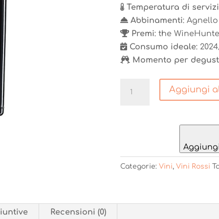
Temperatura di serviz
Abbinamenti
: Agnello
Premi
: the WineHunte
Consumo ideale
: 202
Momento per degust
Montecorallo
Aggiungi al
quantità
Aggiungi 
Categorie:
Vini
,
Vini Rossi
T
iuntive
Recensioni (0)