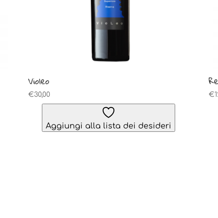
Violeo
Re
€
30,00
€
1
Aggiungi alla lista dei desideri