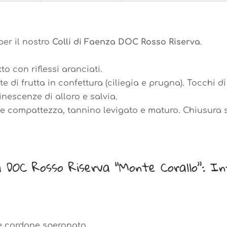
per il nostro
Colli di Faenza DOC Rosso Riserva
.
o con riflessi aranciati.
ote di frutta in confettura (ciliegia e prugna). Tocchi
nescenze di alloro e salvia.
e e compattezza, tannino levigato e maturo. Chiusura su
za DOC Rosso Riserva “Monte Corallo”: In
 e cordone speronato