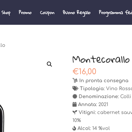
 Shop
Promo
Coupon
Buono Regalo
Programma fed
lo
Montecorallo
€
16,00
In pronta consegna
Tipologia
: Vino Ros
Denominazione
: Col
Annata
: 2021
Vitigni
: cabernet sau
10%
Alcol
: 14 %vol