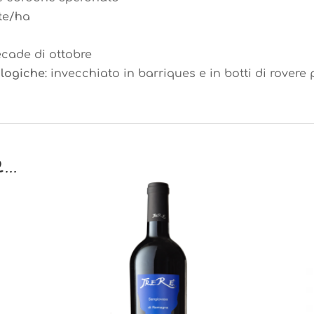
nte/ha
ecade di ottobre
ologiche
: invecchiato in barriques e in botti di rovere 
e…