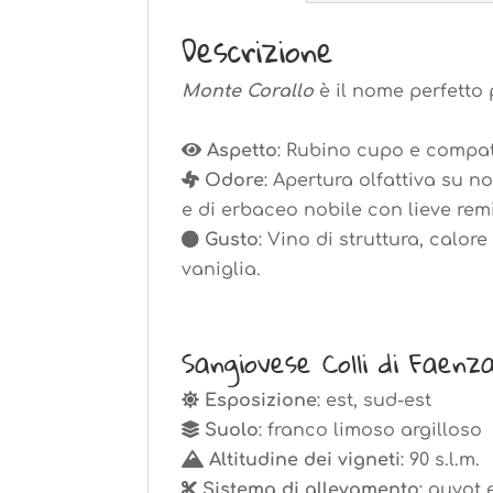
Descrizione
Monte Corallo
è il nome perfetto 
.
Aspetto
: Rubino cupo e compatt
Odore
: Apertura olfattiva su n
e di erbaceo nobile con lieve remi
Gusto
: Vino di struttura, calor
vaniglia.
.
Sangiovese Colli di Faen
Esposizione
: est, sud-est
Suolo
: franco limoso argilloso
Altitudine dei vigneti
: 90 s.l.m.
Sistema di allevamento
: guyot