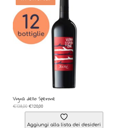
Vigna dello Sperone
Il
Il
€
138,00
€
120,00
prezzo
prezzo
originale
attuale
Aggiungi alla lista dei desideri
era:
è: