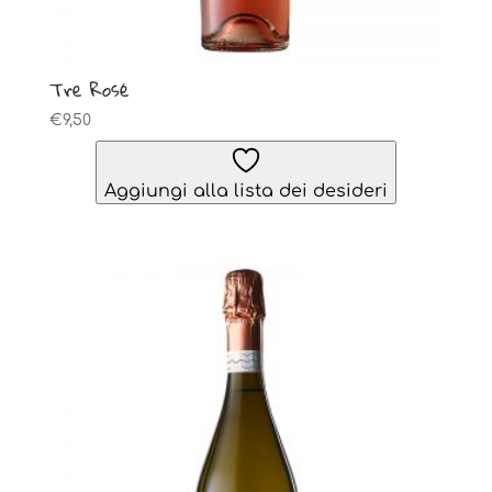
Tre Rosé
€
9,50
Aggiungi alla lista dei desideri