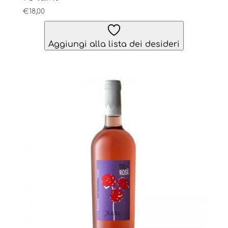
€
18,00
Aggiungi alla lista dei desideri