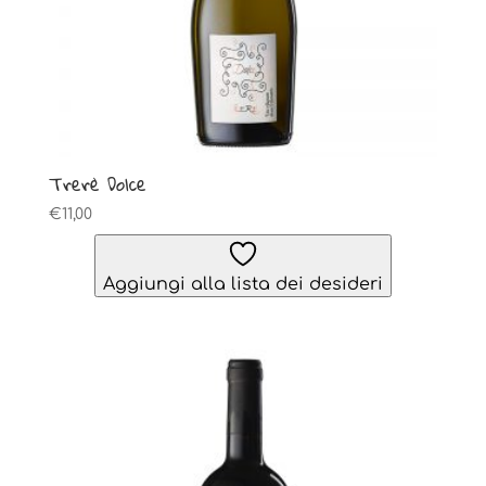
Trerè Dolce
€
11,00
Aggiungi alla lista dei desideri