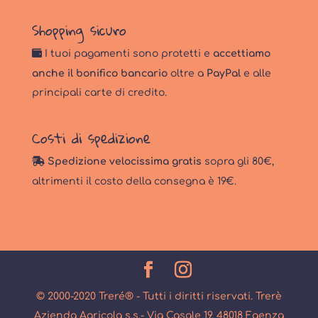
Shopping sicuro
I tuoi pagamenti sono protetti e
accettiamo
anche il bonifico bancario
oltre a
PayPal
e alle
principali carte di credito.
Costi di spedizione
Spedizione velocissima gratis
sopra gli 80€,
altrimenti il costo della consegna è 19€.
© 2000-2020 Treré® - Tutti i diritti riservati. Trerè
Azienda Agricola s.s.- Via Casale 19, 48018 Faenza